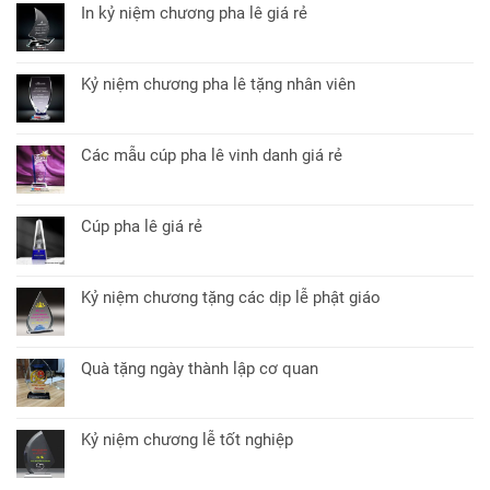
vinh
bình
lê
In kỷ niệm chương pha lê giá rẻ
danh
luận
để
Không
học
ở
bàn
có
sinh
Cúp
quà
bình
pha
Kỷ niệm chương pha lê tặng nhân viên
tặng
luận
lê
Không
đối
ở
quà
có
tác
In
tặng
bình
kỷ
Các mẫu cúp pha lê vinh danh giá rẻ
sự
luận
niệm
Không
kiện
ở
chương
có
lý
Kỷ
pha
bình
tưởng
niệm
Cúp pha lê giá rẻ
lê
luận
chương
Không
giá
ở
pha
có
rẻ
Các
lê
bình
mẫu
Kỷ niệm chương tặng các dịp lễ phật giáo
tặng
luận
cúp
Không
nhân
ở
pha
có
viên
Cúp
lê
bình
pha
Quà tặng ngày thành lập cơ quan
vinh
luận
lê
Không
danh
ở
giá
có
giá
Kỷ
rẻ
bình
rẻ
niệm
Kỷ niệm chương lễ tốt nghiệp
luận
chương
Không
ở
tặng
có