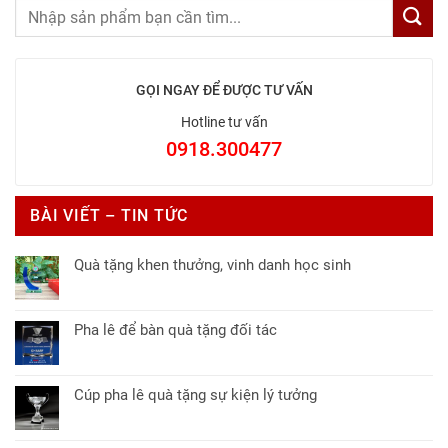
GỌI NGAY ĐỂ ĐƯỢC TƯ VẤN
Hotline tư vấn
0918.300477
BÀI VIẾT – TIN TỨC
Quà tặng khen thưởng, vinh danh học sinh
Không
có
bình
Pha lê để bàn quà tặng đối tác
luận
Không
ở
có
Quà
bình
tặng
Cúp pha lê quà tặng sự kiện lý tưởng
luận
khen
Không
ở
thưởng,
có
Pha