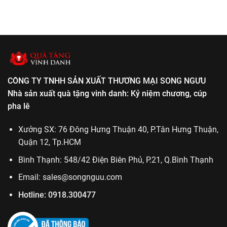
Quà
các
bình
tặng
dịp
luận
ngày
lễ
ở
thành
phật
Kỷ
lập
giáo
niệm
cơ
chương
quan
lễ
tốt
nghiệp
CÔNG TY TNHH SẢN XUẤT THƯƠNG MẠI SONG NGƯU
Nhà sản xuất quà tặng vinh danh: Kỷ niệm chương, cúp
pha lê
Xưởng SX: 76 Đông Hưng Thuận 40, P.Tân Hưng Thuận,
Quận 12, Tp.HCM
Bình Thạnh: 548/42 Điện Biên Phủ, P.21, Q.Bình Thạnh
Email:
sales@songnguu.com
Hotline:
0918.300477