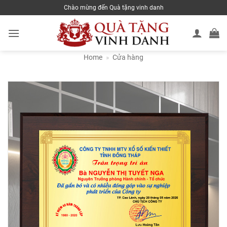
Skip
Chào mừng đến Quà tặng vinh danh
to
content
Home
»
Cửa hàng