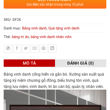
Gọi điện xác nhận trong vòng 10 phút
SKU:
DF26
Danh mục:
Bảng vinh danh
,
Quà tặng vinh danh
Thẻ:
bảng tri ân
,
bảng vinh danh nhân viên
MÔ TẢ
ĐÁNH GIÁ (0)
Bảng vinh danh cống hiến và gắn bó. Xưởng sản xuất quà
tặng kỷ niệm chương gỗ đồng, biểu trưng tôn vinh, quà
tặng lưu niệm, vinh danh, tri ân cán bộ, quản lý, nhân viên.