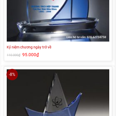
Kỷ niệm chương ngày trở về
Giá
95.000
₫
Giá
110.000
₫
gốc
hiện
là:
tại
110.000₫.
là:
95.000₫.
-8%