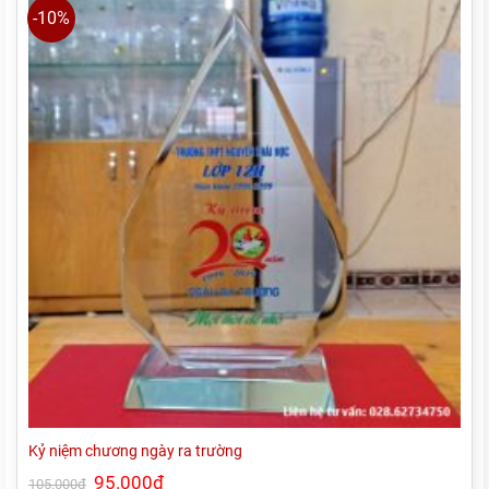
-10%
Kỷ niệm chương ngày ra trường
Giá
95.000
₫
Giá
105.000
₫