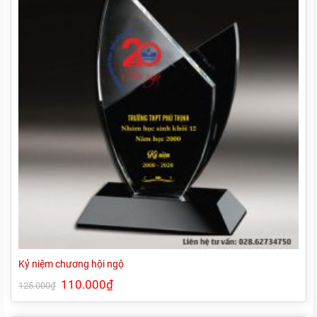
Kỷ niệm chương hội ngộ
Giá
110.000
₫
Giá
125.000
₫
gốc
hiện
là:
tại
125.000₫.
là: