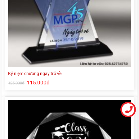
Kỷ niệm chương ngày trở về
Giá
115.000
₫
Giá
125.000
₫
gốc
hiện
là:
tại
125.000₫.
là:
115.000₫.