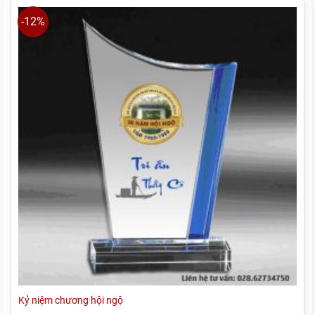
110.000₫.
-12%
Kỷ niệm chương hội ngộ