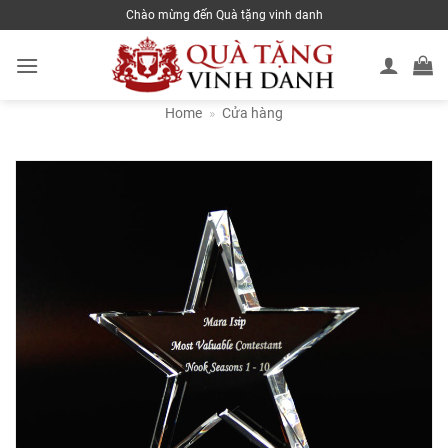
Skip
Chào mừng đến Quà tặng vinh danh
to
content
Home
»
Cửa hàng