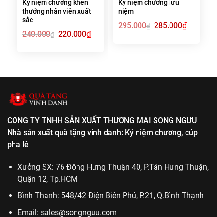
Kỷ niệm chương khen
Kỷ niệm chương lưu
thưởng nhân viên xuất
niệm
sắc
Giá
₫
Giá
295.000
285.000
₫
gốc
hiện
Giá
₫
Giá
240.000
220.000
₫
là:
tại
gốc
hiện
295.000₫.
là:
là:
tại
285.000₫.
240.000₫.
là:
220.000₫.
CÔNG TY TNHH SẢN XUẤT THƯƠNG MẠI SONG NGƯU
Nhà sản xuất quà tặng vinh danh: Kỷ niệm chương, cúp
pha lê
Xưởng SX: 76 Đông Hưng Thuận 40, P.Tân Hưng Thuận,
Quận 12, Tp.HCM
Bình Thạnh: 548/42 Điện Biên Phủ, P.21, Q.Bình Thạnh
Email:
sales@songnguu.com