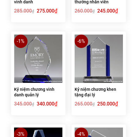
vinh danh
thưởng nhân viên
Giá
₫
Giá
Giá
₫
Giá
285.000
275.000
260.000
245.000
₫
₫
gốc
hiện
gốc
hiện
là:
tại
là:
tại
285.000₫.
là:
260.000₫.
là:
275.000₫.
245.000₫.
-1%
-6%
Kỷ niệm chương vinh
Kỷ niệm chương khen
danh quản lý
tặng đại lý
Giá
₫
Giá
Giá
₫
Giá
345.000
340.000
265.000
250.000
₫
₫
gốc
hiện
gốc
hiện
là:
tại
là:
tại
345.000₫.
là:
265.000₫.
là:
340.000₫.
250.000₫.
-3%
-4%