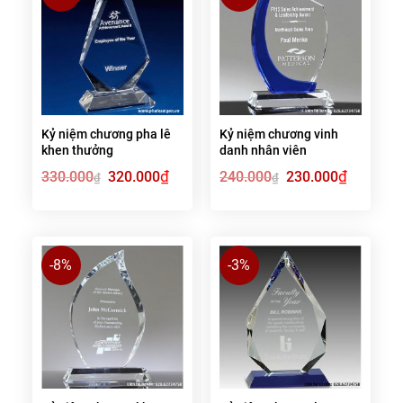
Kỷ niệm chương pha lê
Kỷ niệm chương vinh
khen thưởng
danh nhân viên
Giá
₫
Giá
Giá
₫
Giá
330.000
320.000
240.000
230.000
₫
₫
gốc
hiện
gốc
hiện
là:
tại
là:
tại
330.000₫.
là:
240.000₫.
là:
320.000₫.
230.000₫.
-8%
-3%