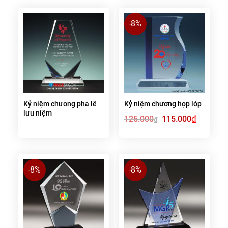
-8%
Kỷ niệm chương pha lê
Kỷ niệm chương họp lớp
lưu niệm
Giá
₫
Giá
125.000
115.000
₫
gốc
hiện
là:
tại
125.000₫.
là:
115.000₫.
-8%
-8%