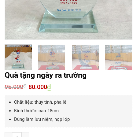
Quà tặng ngày ra trường
95.000
Giá
80.000
₫
Giá
₫
gốc
hiện
là:
tại
95.000₫.
là:
Chất liệu: thủy tinh, pha lê
80.000₫.
Kích thước: cao 18cm
Dùng làm lưu niệm, họp lớp
Số lượng