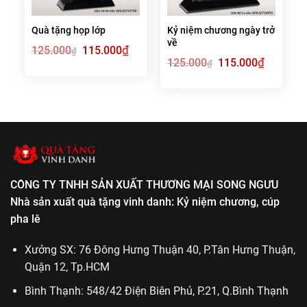
Quà tặng họp lớp
Kỷ niệm chương ngày trở
về
Giá
₫
Giá
125.000
115.000
₫
gốc
hiện
Giá
₫
Giá
125.000
115.000
₫
là:
tại
gốc
hiện
125.000₫.
là:
là:
tại
115.000₫.
125.000₫.
là:
115.000₫.
CÔNG TY TNHH SẢN XUẤT THƯƠNG MẠI SONG NGƯU
Nhà sản xuất quà tặng vinh danh: Kỷ niệm chương, cúp
pha lê
Xưởng SX: 76 Đông Hưng Thuận 40, P.Tân Hưng Thuận,
Quận 12, Tp.HCM
Bình Thạnh: 548/42 Điện Biên Phủ, P.21, Q.Bình Thạnh