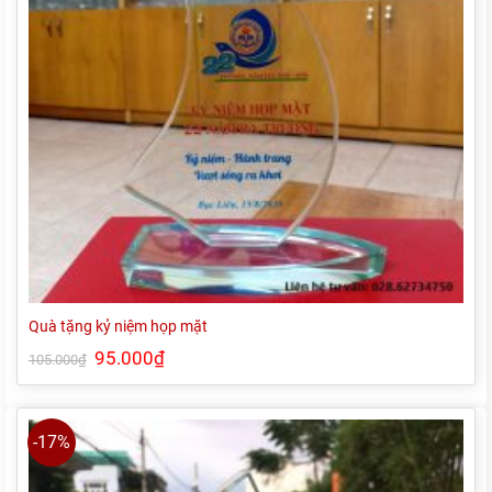
Quà tặng kỷ niệm họp mặt
Giá
95.000
₫
Giá
105.000
₫
gốc
hiện
là:
tại
105.000₫.
là:
95.000₫.
-17%