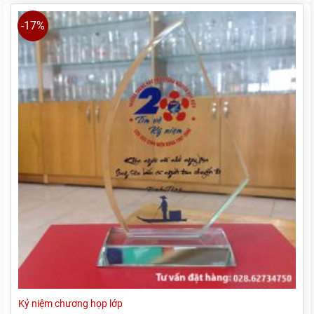
110.000₫.
-17%
Kỷ niệm chương họp lớp