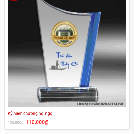
Kỷ niệm chương hội ngộ
Giá
110.000
₫
Giá
125.000
₫
gốc
hiện
là:
tại
125.000₫.
là: