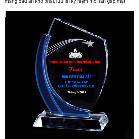
mang dấu ấn khó phai, lưu lại kỷ niệm mỗi lần gặp mặt.