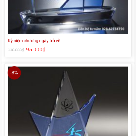
Kỷ niệm chương ngày trở về
Giá
95.000
₫
Giá
110.000
₫
gốc
hiện
là:
tại
110.000₫.
là:
95.000₫.
-8%