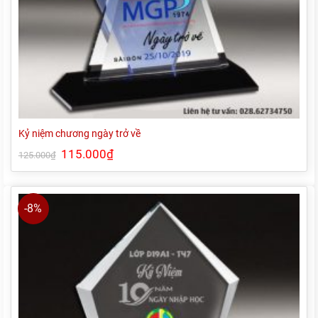
Kỷ niệm chương ngày trở về
Giá
115.000
₫
Giá
125.000
₫
gốc
hiện
là:
tại
125.000₫.
là:
115.000₫.
-8%