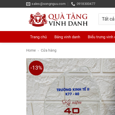
Skip
sales@songnguu.com
0918300477
to
content
Trang chủ
Bảng vinh danh
Biểu trưng vinh
Home
»
Cửa hàng
-13%