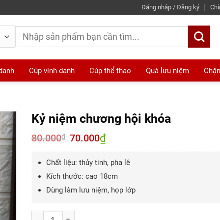
Đăng nhập / Đăng ký
Chí
Tìm
kiếm:
 danh
Cúp vinh danh
Cúp thể thao
Quà lưu niệm
Chặn
Kỷ niệm chương hội khóa
80.000
Giá
70.000
₫
Giá
₫
gốc
hiện
là:
tại
80.000₫.
là:
Chất liệu: thủy tinh, pha lê
70.000₫.
Kích thước: cao 18cm
Dùng làm lưu niệm, họp lớp
Số lượng