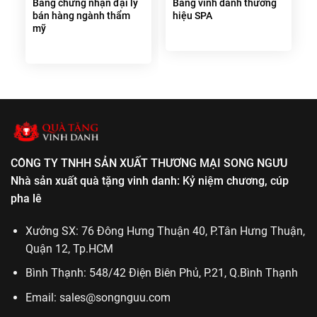
Bảng chứng nhận đại lý
Bảng vinh danh thương
bán hàng ngành thẩm
hiệu SPA
mỹ
CÔNG TY TNHH SẢN XUẤT THƯƠNG MẠI SONG NGƯU
Nhà sản xuất quà tặng vinh danh: Kỷ niệm chương, cúp
pha lê
Xưởng SX: 76 Đông Hưng Thuận 40, P.Tân Hưng Thuận,
Quận 12, Tp.HCM
Bình Thạnh: 548/42 Điện Biên Phủ, P.21, Q.Bình Thạnh
Email:
sales@songnguu.com