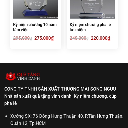
Kỷ niệm chương 10 năm
Kỷ niệm chương pha lê
làm việc
lưu niệm
Giá
₫
Giá
Giá
₫
Giá
295.000
275.000
240.000
220.000
₫
₫
gốc
hiện
gốc
hiện
là:
tại
là:
tại
295.000₫.
là:
240.000₫.
là:
275.000₫.
220.000₫.
CÔNG TY TNHH SẢN XUẤT THƯƠNG MẠI SONG NGƯU
Nhà sản xuất quà tặng vinh danh: Kỷ niệm chương, cúp
pha lê
Xưởng SX: 76 Đông Hưng Thuận 40, P.Tân Hưng Thuận,
Quận 12, Tp.HCM