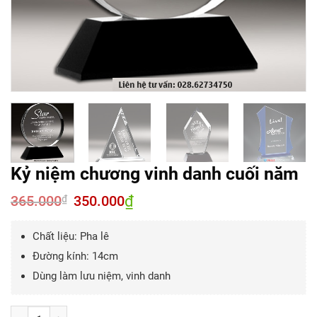
Kỷ niệm chương vinh danh cuối năm
365.000
Giá
350.000
₫
Giá
₫
gốc
hiện
là:
tại
365.000₫.
là:
Chất liệu: Pha lê
350.000₫.
Đường kính: 14cm
Dùng làm lưu niệm, vinh danh
Số lượng