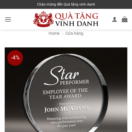
Skip
Chào mừng đến Quà tặng vinh danh
to
content
Home
»
Cửa hàng
-4%