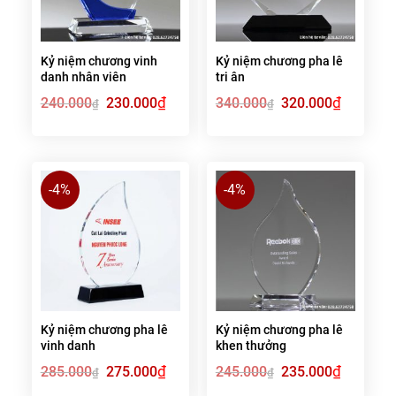
Kỷ niệm chương vinh
Kỷ niệm chương pha lê
danh nhân viên
tri ân
Giá
₫
Giá
Giá
₫
Giá
240.000
230.000
340.000
320.000
₫
₫
gốc
hiện
gốc
hiện
là:
tại
là:
tại
240.000₫.
là:
340.000₫.
là:
230.000₫.
320.000₫.
-4%
-4%
Kỷ niệm chương pha lê
Kỷ niệm chương pha lê
vinh danh
khen thưởng
Giá
₫
Giá
Giá
₫
Giá
285.000
275.000
245.000
235.000
₫
₫
gốc
hiện
gốc
hiện
là:
tại
là:
tại