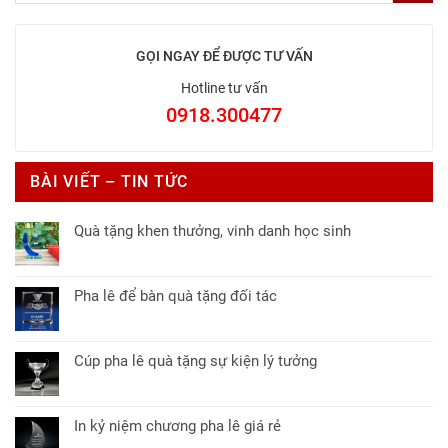
GỌI NGAY ĐỂ ĐƯỢC TƯ VẤN
Hotline tư vấn
0918.300477
BÀI VIẾT – TIN TỨC
Quà tặng khen thưởng, vinh danh học sinh
Không
có
bình
Pha lê để bàn quà tặng đối tác
luận
Không
ở
có
Quà
bình
tặng
Cúp pha lê quà tặng sự kiện lý tưởng
luận
khen
Không
ở
thưởng,
có
Pha
vinh
bình
lê
In kỷ niệm chương pha lê giá rẻ
danh
luận
để