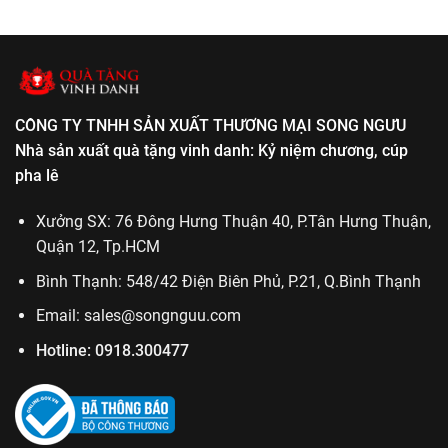
ngày
lễ
ở
thành
phật
Kỷ
lập
giáo
niệm
cơ
chương
quan
lễ
tốt
nghiệp
CÔNG TY TNHH SẢN XUẤT THƯƠNG MẠI SONG NGƯU
Nhà sản xuất quà tặng vinh danh: Kỷ niệm chương, cúp
pha lê
Xưởng SX: 76 Đông Hưng Thuận 40, P.Tân Hưng Thuận,
Quận 12, Tp.HCM
Bình Thạnh: 548/42 Điện Biên Phủ, P.21, Q.Bình Thạnh
Email:
sales@songnguu.com
Hotline:
0918.300477