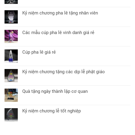
Không
học
ở
bàn
có
sinh
Cúp
quà
bình
pha
Kỷ niệm chương pha lê tặng nhân viên
tặng
luận
lê
Không
đối
ở
quà
có
tác
In
tặng
bình
kỷ
Các mẫu cúp pha lê vinh danh giá rẻ
sự
luận
niệm
Không
kiện
ở
chương
có
lý
Kỷ
pha
bình
tưởng
niệm
Cúp pha lê giá rẻ
lê
luận
chương
Không
giá
ở
pha
có
rẻ
Các
lê
bình
mẫu
Kỷ niệm chương tặng các dịp lễ phật giáo
tặng
luận
cúp
Không
nhân
ở
pha
có
viên
Cúp
lê
bình
pha
Quà tặng ngày thành lập cơ quan
vinh
luận
lê
Không
danh
ở
giá
có
giá
Kỷ
rẻ
bình
rẻ
niệm
Kỷ niệm chương lễ tốt nghiệp
luận
chương
Không
ở
tặng
có
Quà
các
bình
tặng
dịp
luận