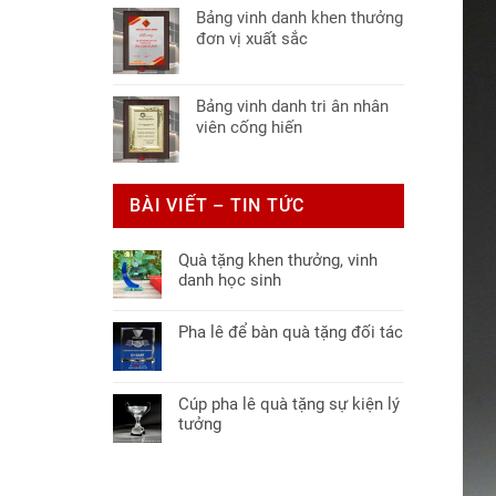
Bảng vinh danh khen thưởng
đơn vị xuất sắc
Bảng vinh danh tri ân nhân
viên cống hiến
BÀI VIẾT – TIN TỨC
Quà tặng khen thưởng, vinh
danh học sinh
Không
có
Pha lê để bàn quà tặng đối tác
bình
Không
luận
có
ở
bình
Quà
Cúp pha lê quà tặng sự kiện lý
luận
tặng
tưởng
ở
khen
Không
Pha
thưởng,
có
lê
vinh
bình