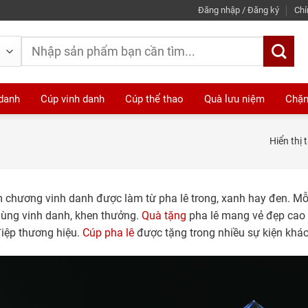
Đăng nhập / Đăng ký
Chí
Tìm
kiếm:
 danh
Cúp vinh danh
Cúp thể thao
Quà lưu niệm
Chặn
Hiển thị 
 chương vinh danh được làm từ pha lê trong, xanh hay đen. M
ùng vinh danh, khen thưởng.
Quà tặng
pha lê mang vẻ đẹp cao 
iệp thương hiệu.
Cúp pha lê
được tặng trong nhiều sự kiện khác