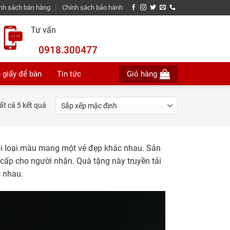
nh sách bán hàng
Chính sách bảo hành
Tư vấn
0918.300477
 giấy để bàn
Tin tức
Giỏ hàng
tất cả 5 kết quả
ỗi loại màu mang một vẻ đẹp khác nhau. Sản
cấp cho người nhận. Quà tặng này truyền tải
 nhau.