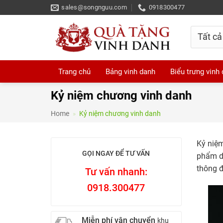
Skip
sales@songnguu.com
0918300477
to
content
Trang chủ
Bảng vinh danh
Biểu trưng vinh
Kỷ niệm chương vinh danh
Home
»
Kỷ niệm chương vinh danh
Kỷ niệm
GỌI NGAY ĐỂ TƯ VẤN
phẩm d
thông đ
Tư vấn nhanh:
0918.300477
Miễn phí vận chuyển
khu