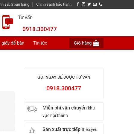
nh sách bán hàng
Chính sách bảo hành
Tư vấn
0918.300477
 giấy để bàn
Tin tức
Giỏ hàng
GỌI NGAY ĐỂ ĐƯỢC TƯ VẤN
0918.300477
Miễn phí vận chuyển
khu
vực nội thành
Sản xuất trực tiếp
theo yêu