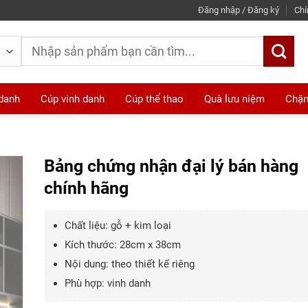
Đăng nhập / Đăng ký
Chí
Tìm
kiếm:
 danh
Cúp vinh danh
Cúp thể thao
Quà lưu niệm
Chặn
Bảng chứng nhận đại lý bán hàng
chính hãng
Chất liệu: gỗ + kim loại
Kích thước: 28cm x 38cm
Nội dung: theo thiết kế riêng
Phù hợp: vinh danh