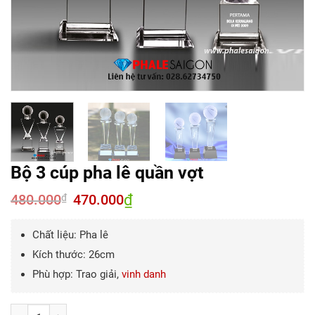
Bộ 3 cúp pha lê quần vợt
480.000
Giá
470.000
₫
Giá
₫
gốc
hiện
là:
tại
480.000₫.
là:
Chất liệu: Pha lê
470.000₫.
Kích thước: 26cm
Phù hợp: Trao giải,
vinh danh
Số lượng