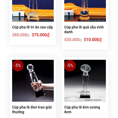
Cúp pha lê tri ân cao cấp
Cúp pha lê quả cầu vinh
danh
Giá
₫
Giá
385.000
375.000
₫
gốc
hiện
Giá
₫
Giá
530.000
510.000
₫
là:
tại
gốc
hiện
385.000₫.
là:
là:
tại
375.000₫.
530.000₫.
là:
510.000₫.
-5%
-5%
Cúp pha lê đen trao giải
Cúp pha lê kim cương
thưởng
8cm