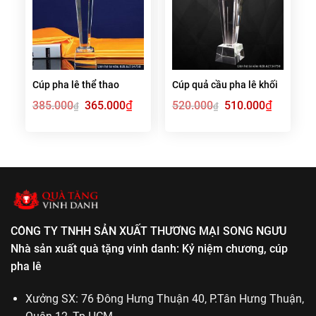
Cúp pha lê thể thao
Cúp quả cầu pha lê khối
Giá
₫
Giá
Giá
₫
Giá
385.000
365.000
520.000
510.000
₫
₫
gốc
hiện
gốc
hiện
là:
tại
là:
tại
385.000₫.
là:
520.000₫.
là:
365.000₫.
510.000₫.
CÔNG TY TNHH SẢN XUẤT THƯƠNG MẠI SONG NGƯU
Nhà sản xuất quà tặng vinh danh: Kỷ niệm chương, cúp
pha lê
Xưởng SX: 76 Đông Hưng Thuận 40, P.Tân Hưng Thuận,