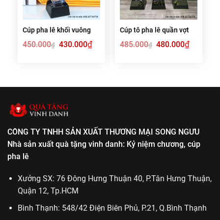
Cúp pha lê khối vuông
Cúp tô pha lê quần vợt
Giá
₫
Giá
Giá
₫
Giá
450.000
430.000
485.000
480.000
₫
₫
gốc
hiện
gốc
hiện
là:
tại
là:
tại
450.000₫.
là:
485.000₫.
là:
430.000₫.
480.000₫.
CÔNG TY TNHH SẢN XUẤT THƯƠNG MẠI SONG NGƯU
Nhà sản xuất quà tặng vinh danh: Kỷ niệm chương, cúp
pha lê
Xưởng SX: 76 Đông Hưng Thuận 40, P.Tân Hưng Thuận,
Quận 12, Tp.HCM
Bình Thạnh: 548/42 Điện Biên Phủ, P.21, Q.Bình Thạnh