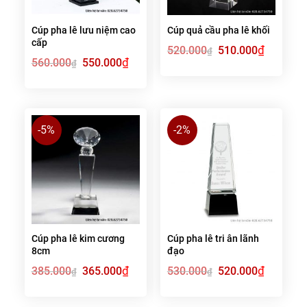
Cúp pha lê lưu niệm cao
Cúp quả cầu pha lê khối
cấp
Giá
₫
Giá
520.000
510.000
₫
gốc
hiện
Giá
₫
Giá
560.000
550.000
₫
là:
tại
gốc
hiện
520.000₫.
là:
là:
tại
510.000₫.
560.000₫.
là:
550.000₫.
-5%
-2%
Cúp pha lê kim cương
Cúp pha lê tri ân lãnh
8cm
đạo
Giá
₫
Giá
Giá
₫
Giá
385.000
365.000
530.000
520.000
₫
₫
gốc
hiện
gốc
hiện
là:
tại
là:
tại
385.000₫.
là:
530.000₫.
là:
365.000₫.
520.000₫.