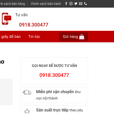
nh sách bán hàng
Chính sách bảo hành
Tư vấn
0918.300477
 giấy để bàn
Tin tức
Giỏ hàng
ạo
GỌI NGAY ĐỂ ĐƯỢC TƯ VẤN
0918.300477
Miễn phí vận chuyển
khu
vực nội thành
Sản xuất trực tiếp
theo yêu