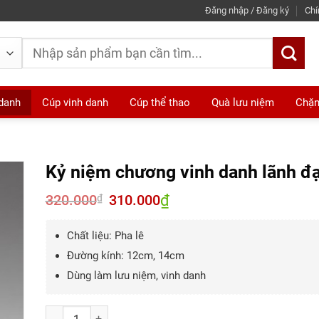
Đăng nhập / Đăng ký
Chí
Tìm
kiếm:
 danh
Cúp vinh danh
Cúp thể thao
Quà lưu niệm
Chặn
Kỷ niệm chương vinh danh lãnh đ
320.000
Giá
310.000
₫
Giá
₫
gốc
hiện
là:
tại
320.000₫.
là:
Chất liệu: Pha lê
310.000₫.
Đường kính: 12cm, 14cm
Dùng làm lưu niệm, vinh danh
Số lượng