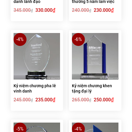
danh lãnh đạo
thưởng 5 năm làm việc
Giá
₫
Giá
Giá
₫
Giá
345.000
330.000
240.000
230.000
₫
₫
gốc
hiện
gốc
hiện
là:
tại
là:
tại
345.000₫.
là:
240.000₫.
là:
330.000₫.
230.000₫.
-4%
-6%
Kỷ niệm chương pha lê
Kỷ niệm chương khen
vinh danh
tặng đại lý
Giá
₫
Giá
Giá
₫
Giá
245.000
235.000
265.000
250.000
₫
₫
gốc
hiện
gốc
hiện
là:
tại
là:
tại
245.000₫.
là:
265.000₫.
là:
235.000₫.
250.000₫.
-5%
-4%