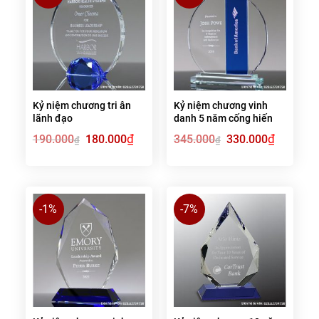
Kỷ niệm chương tri ân
Kỷ niệm chương vinh
lãnh đạo
danh 5 năm cống hiến
Giá
₫
Giá
Giá
₫
Giá
190.000
180.000
345.000
330.000
₫
₫
gốc
hiện
gốc
hiện
là:
tại
là:
tại
190.000₫.
là:
345.000₫.
là:
180.000₫.
330.000₫.
-1%
-7%