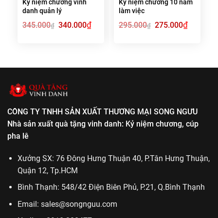
Kỷ niệm chương vinh
Kỷ niệm chương 10 năm
danh quản lý
làm việc
Giá
₫
Giá
Giá
₫
Giá
345.000
340.000
295.000
275.000
₫
₫
gốc
hiện
gốc
hiện
là:
tại
là:
tại
345.000₫.
là:
295.000₫.
là:
340.000₫.
275.000₫.
CÔNG TY TNHH SẢN XUẤT THƯƠNG MẠI SONG NGƯU
Nhà sản xuất quà tặng vinh danh: Kỷ niệm chương, cúp
pha lê
Xưởng SX: 76 Đông Hưng Thuận 40, P.Tân Hưng Thuận,
Quận 12, Tp.HCM
Bình Thạnh: 548/42 Điện Biên Phủ, P.21, Q.Bình Thạnh
Email:
sales@songnguu.com