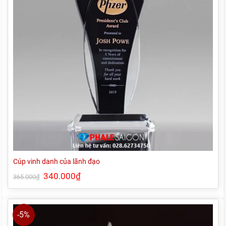
Cúp vinh danh của lãnh đạo
Giá
340.000
₫
Giá
365.000
₫
gốc
hiện
là:
tại
365.000₫.
là:
340.000₫.
-5%