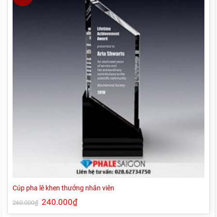
Cúp pha lê khen thưởng nhân viên
Giá
240.000
₫
Giá
260.000
₫
gốc
hiện
là:
tại