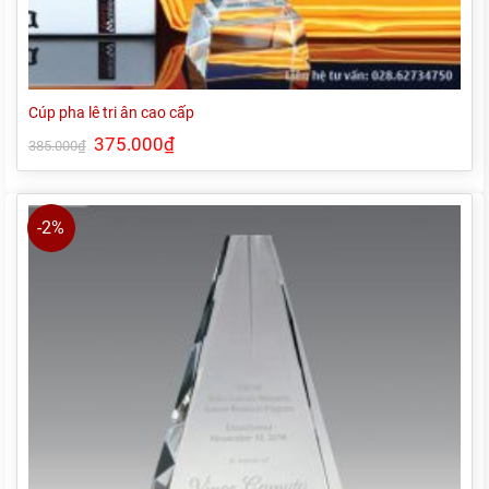
Cúp pha lê tri ân cao cấp
Giá
375.000
₫
Giá
385.000
₫
gốc
hiện
là:
tại
385.000₫.
là:
375.000₫.
-2%