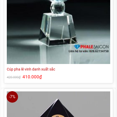
Cúp pha lê vinh danh xuất sắc
Giá
410.000
₫
Giá
420.000
₫
gốc
hiện
là:
tại
420.000₫.
là:
410.000₫.
-7%