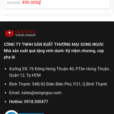
Giá
490.000
₫
Giá
550.000
₫
gốc
hiện
là:
tại
550.000₫.
là:
490.000₫.
CÔNG TY TNHH SẢN XUẤT THƯƠNG MẠI SONG NGƯU
Nhà sản xuất quà tặng vinh danh: Kỷ niệm chương, cúp
pha lê
Xưởng SX: 76 Đông Hưng Thuận 40, P.Tân Hưng Thuận,
Quận 12, Tp.HCM
Bình Thạnh: 548/42 Điện Biên Phủ, P.21, Q.Bình Thạnh
Email:
sales@songnguu.com
Hotline:
0918.300477