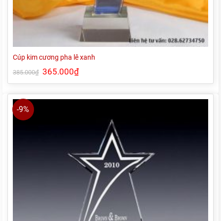
Cúp kim cương pha lê xanh
Giá
365.000
₫
Giá
385.000
₫
gốc
hiện
là:
tại
385.000₫.
là:
365.000₫.
-9%