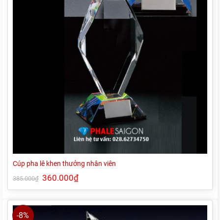
Cúp pha lê khen thưởng nhân viên
Giá
360.000
₫
Giá
385.000
₫
gốc
hiện
là:
tại
385.000₫.
là:
360.000₫.
-8%