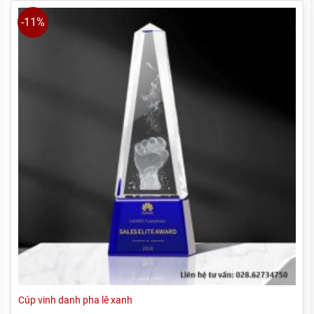
375.000₫.
-11%
Cúp vinh danh pha lê xanh