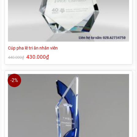
Cúp pha lê tri ân nhân viên
Giá
430.000
₫
Giá
440.000
₫
gốc
hiện
là:
tại
440.000₫.
là:
430.000₫.
-2%