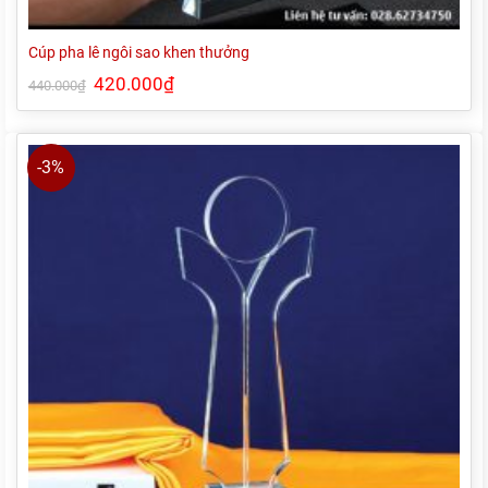
Cúp pha lê ngôi sao khen thưởng
Giá
420.000
₫
Giá
440.000
₫
gốc
hiện
là:
tại
440.000₫.
là:
420.000₫.
-3%