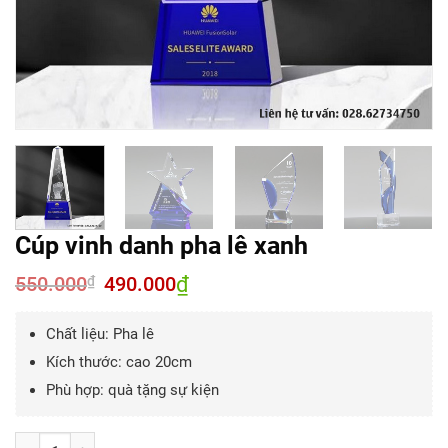
Cúp vinh danh pha lê xanh
550.000
Giá
490.000
₫
Giá
₫
gốc
hiện
là:
tại
550.000₫.
là:
Chất liệu: Pha lê
490.000₫.
Kích thước: cao 20cm
Phù hợp: quà tặng sự kiện
Số lượng