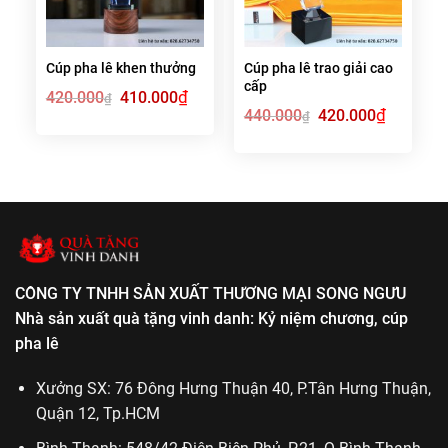
Cúp pha lê khen thưởng
Cúp pha lê trao giải cao
cấp
Giá
₫
Giá
420.000
410.000
₫
gốc
hiện
Giá
₫
Giá
440.000
420.000
₫
là:
tại
gốc
hiện
420.000₫.
là:
là:
tại
410.000₫.
440.000₫.
là:
420.000₫.
CÔNG TY TNHH SẢN XUẤT THƯƠNG MẠI SONG NGƯU
Nhà sản xuất quà tặng vinh danh: Kỷ niệm chương, cúp
pha lê
Xưởng SX: 76 Đông Hưng Thuận 40, P.Tân Hưng Thuận,
Quận 12, Tp.HCM