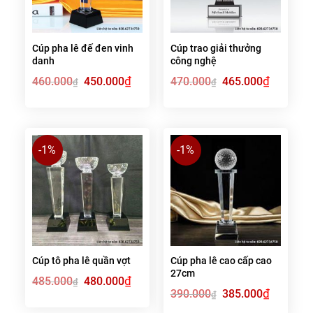
Cúp pha lê đế đen vinh
Cúp trao giải thưởng
danh
công nghệ
Giá
₫
Giá
Giá
₫
Giá
460.000
450.000
470.000
465.000
₫
₫
gốc
hiện
gốc
hiện
là:
tại
là:
tại
460.000₫.
là:
470.000₫.
là:
450.000₫.
465.000₫.
-1%
-1%
Cúp tô pha lê quần vợt
Cúp pha lê cao cấp cao
27cm
Giá
₫
Giá
485.000
480.000
₫
gốc
hiện
Giá
₫
Giá
390.000
385.000
₫
là:
tại
gốc
hiện
485.000₫.
là:
là:
tại