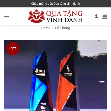
Skip
Chào mừng đến Quà tặng vinh danh
to
content
Home
»
Cửa hàng
-4%