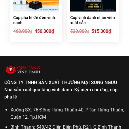
Cúp pha lê đế đen vinh
Cúp vinh danh nhân viên
danh
xuất sắc
Giá
₫
Giá
Giá
₫
Giá
460.000
450.000
530.000
515.000
₫
₫
gốc
hiện
gốc
hiện
là:
tại
là:
tại
460.000₫.
là:
530.000₫.
là:
450.000₫.
515.000₫.
CÔNG TY TNHH SẢN XUẤT THƯƠNG MẠI SONG NGƯU
Nhà sản xuất quà tặng vinh danh: Kỷ niệm chương, cúp
pha lê
Xưởng SX: 76 Đông Hưng Thuận 40, P.Tân Hưng Thuận,
Quận 12, Tp.HCM
Bình Thạnh: 548/42 Điện Biên Phủ, P.21, Q.Bình Thạnh