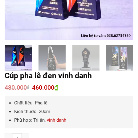
Cúp pha lê đen vinh danh
480.000
Giá
460.000
₫
Giá
₫
gốc
hiện
là:
tại
480.000₫.
là:
Chất liệu: Pha lê
460.000₫.
Kích thước: 20cm
Phù hợp: Tri ân,
vinh danh
Số lượng