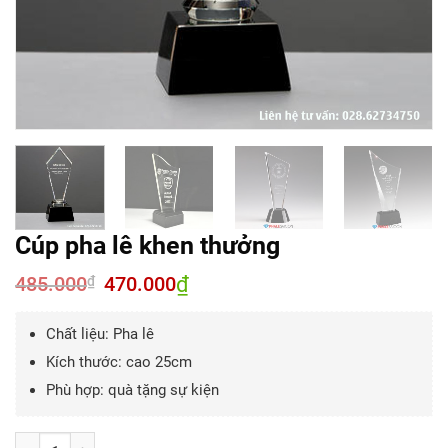
Cúp pha lê khen thưởng
485.000
Giá
470.000
₫
Giá
₫
gốc
hiện
là:
tại
485.000₫.
là:
Chất liệu: Pha lê
470.000₫.
Kích thước: cao 25cm
Phù hợp: quà tặng sự kiện
Số lượng