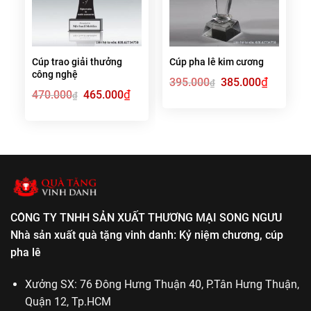
Cúp trao giải thưởng
Cúp pha lê kim cương
công nghệ
Giá
₫
Giá
395.000
385.000
₫
gốc
hiện
Giá
₫
Giá
470.000
465.000
₫
là:
tại
gốc
hiện
395.000₫.
là:
là:
tại
385.000₫.
470.000₫.
là:
465.000₫.
CÔNG TY TNHH SẢN XUẤT THƯƠNG MẠI SONG NGƯU
Nhà sản xuất quà tặng vinh danh: Kỷ niệm chương, cúp
pha lê
Xưởng SX: 76 Đông Hưng Thuận 40, P.Tân Hưng Thuận,
Quận 12, Tp.HCM