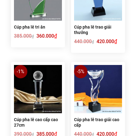
Cúp pha lê tri ân
Cúp pha lê trao giải
thưởng
Giá
₫
Giá
385.000
360.000
₫
gốc
hiện
Giá
₫
Giá
440.000
420.000
₫
là:
tại
gốc
hiện
385.000₫.
là:
là:
tại
360.000₫.
440.000₫.
là:
420.000₫.
-1%
-5%
Cúp pha lê cao cấp cao
Cúp pha lê trao giải cao
27cm
cấp
Giá
₫
Giá
Giá
₫
Giá
390.000
385.000
440.000
420.000
₫
₫