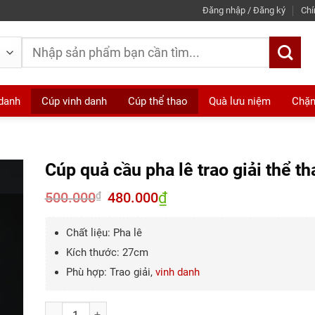
Đăng nhập / Đăng ký
Chí
Tìm
kiếm:
 danh
Cúp vinh danh
Cúp thể thao
Quà lưu niệm
Chặn
Cúp quả cầu pha lê trao giải thể th
500.000
Giá
480.000
₫
Giá
₫
gốc
hiện
là:
tại
500.000₫.
là:
Chất liệu: Pha lê
480.000₫.
Kích thước: 27cm
Phù hợp: Trao giải,
vinh danh
Số lượng