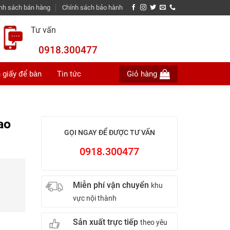
nh sách bán hàng
Chính sách bảo hành
Tư vấn
0918.300477
 giấy để bàn
Tin tức
Giỏ hàng
ao
GỌI NGAY ĐỂ ĐƯỢC TƯ VẤN
0918.300477
Miễn phí vận chuyển
khu
vực nội thành
Sản xuất trực tiếp
theo yêu