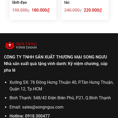
lãnh đạo
tác
Giá
₫
Giá
Giá
₫
Giá
190.000
180.000
240.000
220.000
₫
₫
gốc
hiện
gốc
hiện
là:
tại
là:
tại
190.000₫.
là:
240.000₫.
là:
180.000₫.
220.000₫.
CÔNG TY TNHH SẢN XUẤT THƯƠNG MẠI SONG NGƯU
Nhà sản xuất quà tặng vinh danh: Kỷ niệm chương, cúp
pha lê
Xưởng SX: 76 Đông Hưng Thuận 40, P.Tân Hưng Thuận,
Quận 12, Tp.HCM
Bình Thạnh: 548/42 Điện Biên Phủ, P.21, Q.Bình Thạnh
Email:
sales@songnguu.com
Hotline:
0918.300477